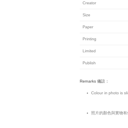
Creator
Size
Paper
Printing
Limited
Publish
Remarks 備註：
Colour in photo is sl
照片的顏色與實物有