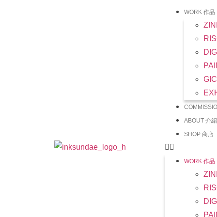
WORK 作品
ZI
RI
DI
PA
GI
EX
COMMISSI
ABOUT 介紹
SHOP 商店
WORK 作品
ZI
RI
DI
PA