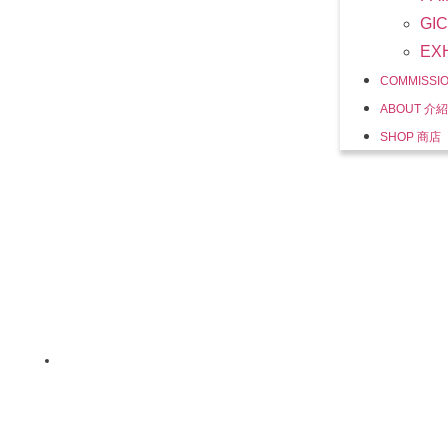
GI
EX
COMMISSI
ABOUT 介紹
SHOP 商店