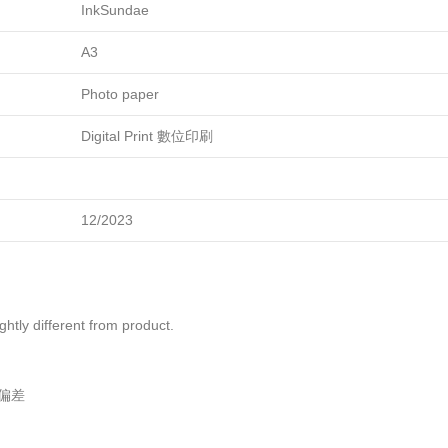
InkSundae
A3
Photo paper
Digital Print 數位印刷
12/2023
ightly different from product.
偏差