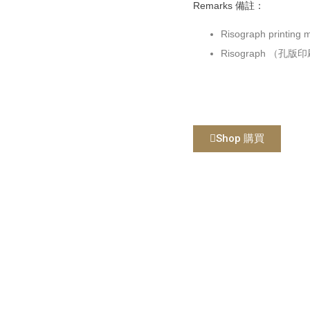
Remarks 備註：
Risograph printing m
Risograph （
Shop 購買