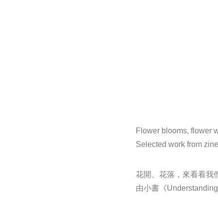
Flower blooms, flower wi
Selected work from zin
花開、花落，來看看我
由小書《Understandin