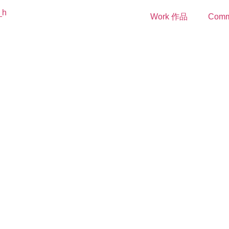
Work 作品
Comm
Unlovely World
不可愛的世界
Riso Print