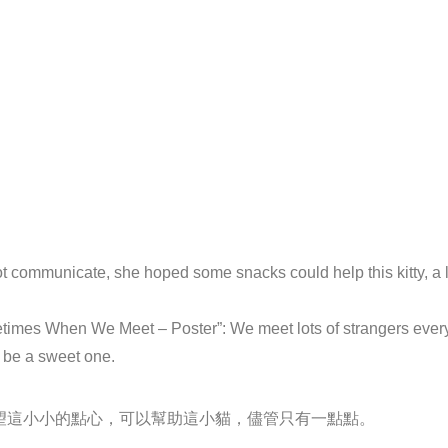
communicate, she hoped some snacks could help this kitty, a lit
times When We Meet – Poster”: We meet lots of strangers every
l be a sweet one.
望這小小的點心，可以幫助這小貓，儘管只有一點點。