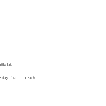
tle bit.
 day. If we help each