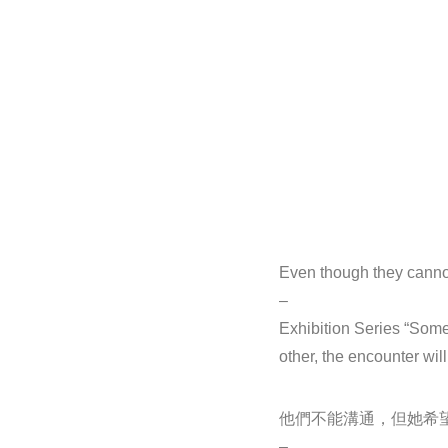
Even though they cannot 
–
Exhibition Series “Some
other, the encounter wil
他們不能溝通，但她希
–