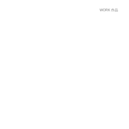
WORK 作品
Snack
點心
Painting